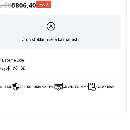
6,00
₺806,40
60
Ürün stoklarımızda kalmamıştır.
k Listeme Ekle
aş :
AL ÜRÜN
ACİL KORUMA SİSTEMİ
GÜVENLİ ÖDEME
KOLAY İADE