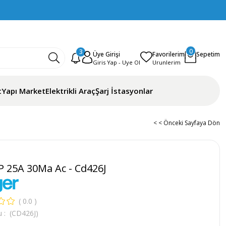
0
3
Sepetim
Üye Girişi
Favorilerim
t
Yapı Market
Elektrikli Araç
Şarj İstasyonlar
< < Önceki Sayfaya Dön
P 25A 30Ma Ac - Cd426J
0.0
u
(CD426J)