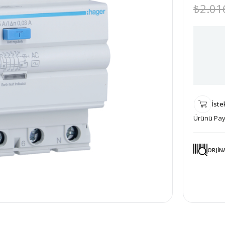
₺2.01
İste
Ürünü Payl
ORJİN