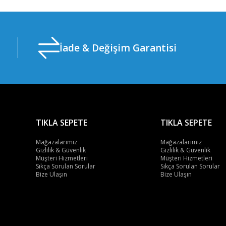
İade & Değişim Garantisi
TIKLA SEPETE
TIKLA SEPETE
Mağazalarımız
Mağazalarımız
Gizlilik & Güvenlik
Gizlilik & Güvenlik
Müşteri Hizmetleri
Müşteri Hizmetleri
Sıkça Sorulan Sorular
Sıkça Sorulan Sorular
Bize Ulaşın
Bize Ulaşın