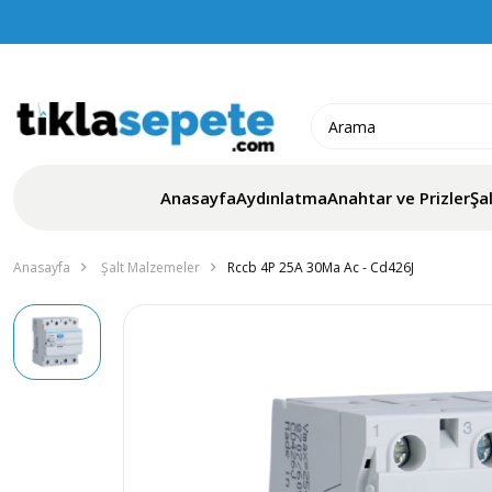
Anasayfa
Aydınlatma
Anahtar ve Prizler
Şa
Anasayfa
Şalt Malzemeler
Rccb 4P 25A 30Ma Ac - Cd426J