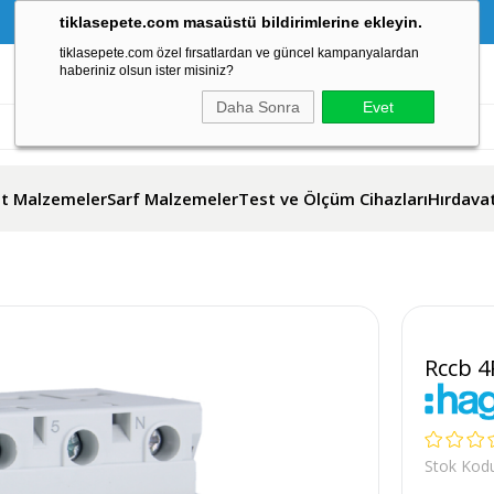
1500 TL VE ÜZERİ ALIŞVERİŞLERDE KARGO BEDAVA!
tiklasepete.com masaüstü bildirimlerine ekleyin.
tiklasepete.com özel fırsatlardan ve güncel kampanyalardan
Sipariş Takip
Kolay İade
Yardım
haberiniz olsun ister misiniz?
Daha Sonra
Evet
lt Malzemeler
Sarf Malzemeler
Test ve Ölçüm Cihazları
Hırdava
Rccb 4
Stok Kod